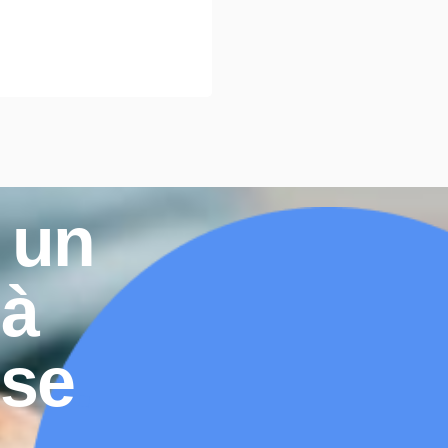
 un
 à
.
ise