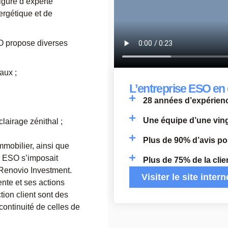
figure d’experte
ergétique et de
SO propose diverses
aux ;
L’entreprise ESO en 
28 années d’expérienc
Une équipe d’une ving
airage zénithal ;
Plus de 90% d’avis pos
mobilier, ainsi que
, ESO s’imposait
Plus de 75% de la clie
 Renovio Investment.
Visiter le site intern
ente et ses actions
ion client sont des
 continuité de celles de