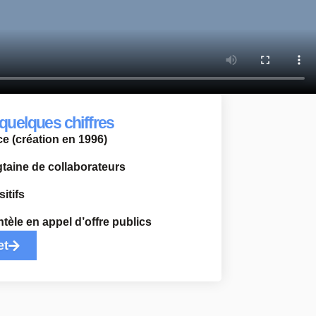
quelques chiffres
e (création en 1996)
taine de collaborateurs
itifs
ntèle en appel d’offre publics
et