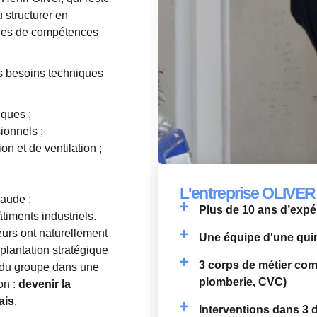
 structurer en
ôles de compétences
s besoins techniques
iques ;
ionnels ;
on et de ventilation ;
L'entreprise OLIVER 
haude ;
Plus de 10 ans d’expé
âtiments industriels.
eurs ont naturellement
Une équipe d'une quin
plantation stratégique
3 corps de métier comp
l du groupe dans une
plomberie, CVC)
on :
devenir la
ais
.
Interventions dans 3