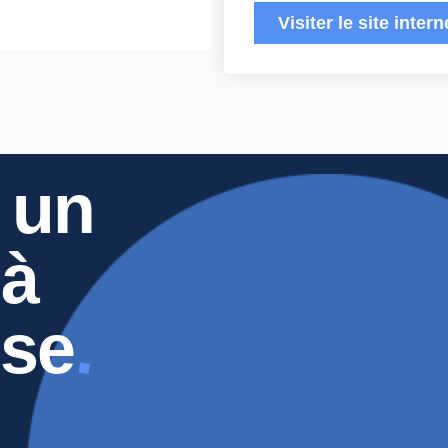
Visiter le site intern
 un
 à
.
ise