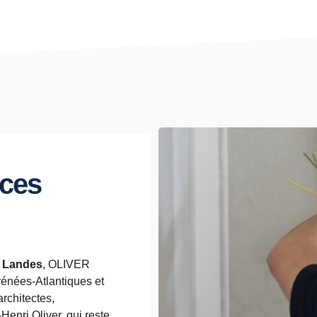
ices
s
Landes
, OLIVER
énées-Atlantiques et
rchitectes,
-Henri Oliver, qui reste