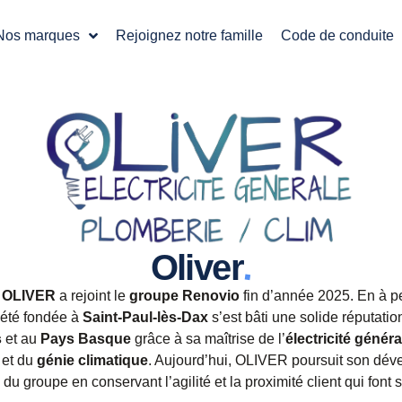
Nos marques
Rejoignez notre famille
Code de conduite
.
Oliver
e
OLIVER
a rejoint le
groupe Renovio
fin d’année 2025. En à pe
iété fondée à
Saint-Paul-lès-Dax
s’est bâti une solide réputatio
s
et au
Pays Basque
grâce à sa maîtrise de l’
électricité généra
et du
génie climatique
. Aujourd’hui, OLIVER poursuit son dé
 du groupe en conservant l’agilité et la proximité client qui font s