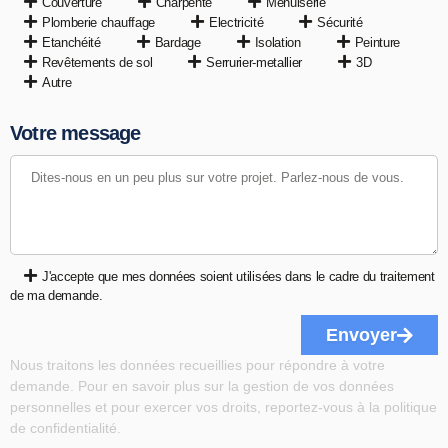
Couverture
Charpente
Menuiserie
Plomberie chauffage
Electricité
Sécurité
Etanchéité
Bardage
Isolation
Peinture
Revêtements de sol
Serrurier-metallier
3D
Autre
Votre message
J'accepte que mes données soient utilisées dans le cadre du traitement
de ma demande.
Envoyer
Nous traitons les données recueillies pour répondre à votre
demande. Pour en savoir plus sur la gestion de vos données
personnelles et pour exercer vos droits, reportez-vous à la politique
de confidentialité.