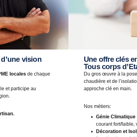
 d’une vision
Une offre clés e
Tous corps d’Et
PME locales
de chaque
Du gros œuvre à la pose
chaudière et de l’isolat
e et participe au
approche clé en main.
gion.
Nos métiers:
tisan.
Génie Climatique e
courant fort/faible, 
Décoration et Isol