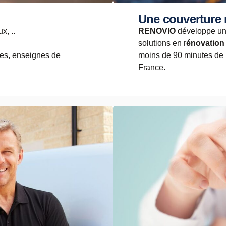
Une couverture 
x, ..
RENOVIO
développe u
solutions en r
énovation 
les, enseignes de
moins de 90 minutes de 
France.